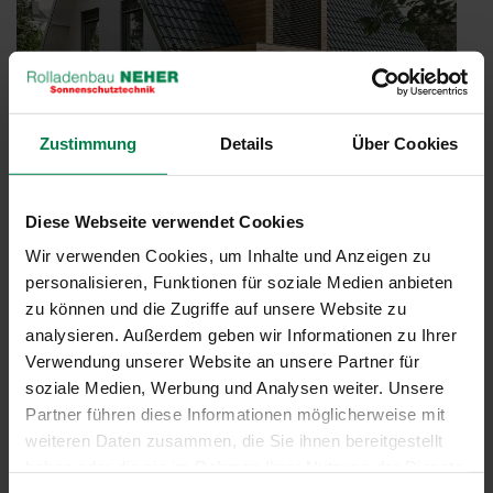
Zustimmung
Details
Über Cookies
Diese Webseite verwendet Cookies
Wir verwenden Cookies, um Inhalte und Anzeigen zu
personalisieren, Funktionen für soziale Medien anbieten
Förderung für Ihre Sanierung Teil 3: KfW
zu können und die Zugriffe auf unsere Website zu
Kredit
analysieren. Außerdem geben wir Informationen zu Ihrer
Veröffentlicht
27. September 2024
Verwendung unserer Website an unsere Partner für
am
Auf die bereits vorgestellten Fördermöglichkeiten BEG EM und
soziale Medien, Werbung und Analysen weiter. Unsere
iSFP folgt die KfW-Förderung. Sie haben das Ziel, den Standard
Partner führen diese Informationen möglicherweise mit
eines Effizienzhauses gemäß GEG (Gebäudeenergiegesetz) zu
weiteren Daten zusammen, die Sie ihnen bereitgestellt
erreichen? Hierbei unterstützt Sie die KfW. Erhalten Sie einen
haben oder die sie im Rahmen Ihrer Nutzung der Dienste
Kredit zu günstigen Konditionen und bis zu …