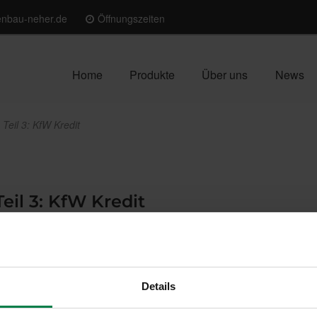
enbau-neher.de
Öffnungszeiten
Home
Produkte
Über uns
News
Teil 3: KfW Kredit
eil 3: KfW Kredit
G EM
und
iSFP
folgt die KfW-Förderung.
auses
gemäß GEG (Gebäudeenergiegesetz) zu erreichen?
Details