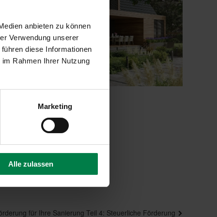
 Medien anbieten zu können
hrer Verwendung unserer
 führen diese Informationen
ie im Rahmen Ihrer Nutzung
Marketing
Alle zulassen
ächster
örderung für Ihre Sanierung Teil 4: Steuerliche Förderung