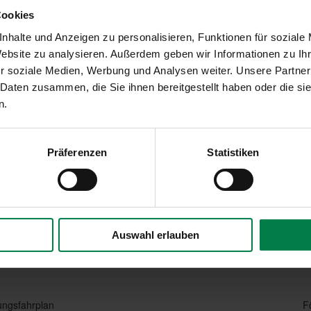
n
und
bis zu 25% Tilgungszuschuss
, abhängig von der
Cookies
t-Zustand Ihres Hauses
zu den
schlechtesten 25%
,
nen weiteren Bonus erhalten Sie, wenn Ihre Immobilie im
nhalte und Anzeigen zu personalisieren, Funktionen für soziale
Website zu analysieren. Außerdem geben wir Informationen zu I
us-Standard erreicht. Hierfür erhalten Sie
weitere 15%
r soziale Medien, Werbung und Analysen weiter. Unsere Partner
 Daten zusammen, die Sie ihnen bereitgestellt haben oder die s
n.
% kombiniert werden, sodass der
maximal erreichbare
tumfang ist abhängig von der Stufe des Effizienzhauses
Präferenzen
Statistiken
aus 55 bedeutet beispielsweise, dass das Haus im Vergleich
cht. Somit gilt: Je niedriger die Zahl, desto höher ist die
Auswahl erlauben
N
rungsfahrplan
F