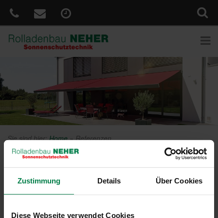
Sie sind hier:
Home
»
Referenzen
Referenzen
Zustimmung
Details
Über Cookies
Gemeinde
Gaißach
(Schule, Kindergarten)
Gemeinde
Lenggries
(Schule, Kindergarten)
Diese Webseite verwendet Cookies