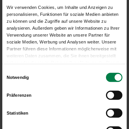
Gemeinde
Wackersberg
(Kindergarten)
Wir verwenden Cookies, um Inhalte und Anzeigen zu
personalisieren, Funktionen für soziale Medien anbieten
Gemeinde
Bad Heilbrunn
(Kindergarten)
zu können und die Zugriffe auf unsere Website zu
analysieren. Außerdem geben wir Informationen zu Ihrer
Gemeinde
Jachenau
(Schule, Kindergarten)
Verwendung unserer Website an unsere Partner für
soziale Medien, Werbung und Analysen weiter. Unsere
Gemeinde
Otterfing
(Schule, Kindergarten)
Partner führen diese Informationen möglicherweise mit
Stadt
Bad Tölz
(Schulen)
weiteren Daten zusammen, die Sie ihnen bereitgestellt
haben oder die sie im Rahmen Ihrer Nutzung der Dienste
Sparkasse
Bad Tölz
(Hauptgeschäftstelle, Filialen)
gesammelt haben.
Einwilligungsauswahl
Notwendig
Kindergarten
Gmund
Kindergarten
Garmisch
Präferenzen
Samm Bau & Betreuung GmbH
Geretsried
Statistiken
Hopfenpost
München