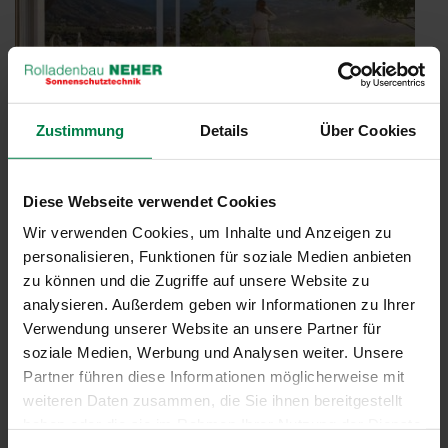
Zustimmung
Details
Über Cookies
Diese Webseite verwendet Cookies
Wir verwenden Cookies, um Inhalte und Anzeigen zu
personalisieren, Funktionen für soziale Medien anbieten
WAREMA Cubic Line – Kubisches Design für
zu können und die Zugriffe auf unsere Website zu
Markisen
analysieren. Außerdem geben wir Informationen zu Ihrer
Veröffentlicht
5. Mai 2022
Verwendung unserer Website an unsere Partner für
am
Kubisches Design ist mehr als ein Trend. Es ist eine Architektur-
soziale Medien, Werbung und Analysen weiter. Unsere
und Gestaltungssprache, die mit ihrer Klarheit und eckigen,
Partner führen diese Informationen möglicherweise mit
akzentuierten Linienführung zeitlos ist. Setzen Sie mit unseren
weiteren Daten zusammen, die Sie ihnen bereitgestellt
Markisen der neuen Cubic Line ästhetische Maßstäbe. Klare
haben oder die sie im Rahmen Ihrer Nutzung der Dienste
Linien. Reduziertes Design. Für die …