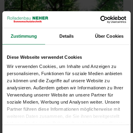
Zustimmung
Details
Über Cookies
Diese Webseite verwendet Cookies
Wir verwenden Cookies, um Inhalte und Anzeigen zu
personalisieren, Funktionen für soziale Medien anbieten
zu können und die Zugriffe auf unsere Website zu
Ein Herz für Ihre Umwelt
analysieren. Außerdem geben wir Informationen zu Ihrer
Veröffentlicht
20. November 2017
Verwendung unserer Website an unsere Partner für
am
Bei den neuen SeaTex Stoffen von WAREMA werden
soziale Medien, Werbung und Analysen weiter. Unsere
Sonnenschutz und Umweltschutz perfekt vereint. Zur Herstellung
Partner führen diese Informationen möglicherweise mit
dieser Stoffe wird Plastik an Stränden und Küstenstreifen auf der
weiteren Daten zusammen, die Sie ihnen bereitgestellt
ganzen Welt gesammelt. Es wird zu Fäden verarbeitet, die
haben oder die sie im Rahmen Ihrer Nutzung der Dienste
zusammen mit anderen Fasern zum dem …
gesammelt haben.
Einwilligungsauswahl