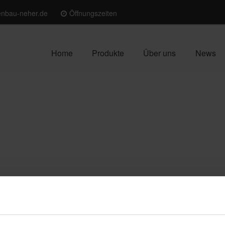
enbau-neher.de
Öffnungszeiten
Home
Produkte
Über uns
News
nnenschutz für heiße Tage
eraturen steigt auch die Nachfrage nach einem effektiven Sonn