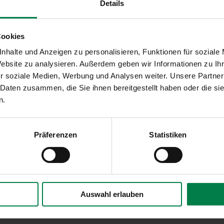
Details
 erst gar nicht in Ihre vier Räume, sondern schützen Sie Ihre
mit einem außenliegenden Sonnenschutzprodukt. Egal ob Außenj
termarkisen. Bei uns …
Cookies
nhalte und Anzeigen zu personalisieren, Funktionen für soziale
Website zu analysieren. Außerdem geben wir Informationen zu I
r soziale Medien, Werbung und Analysen weiter. Unsere Partner
 Daten zusammen, die Sie ihnen bereitgestellt haben oder die s
n.
Präferenzen
Statistiken
Auswahl erlauben