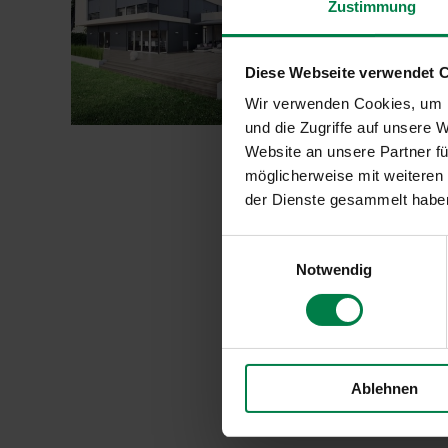
Zustimmung
Lassen Sie die Wärme
Glasfronten direkt 
Rollladen oder Fens
Diese Webseite verwendet 
Wir verwenden Cookies, um I
„Der
weiterlesen
und die Zugriffe auf unsere 
perfekte
Sonnenschutz
Website an unsere Partner fü
für
möglicherweise mit weiteren
heiße
Tage“
der Dienste gesammelt habe
Einwilligungsauswahl
Notwendig
Ablehnen