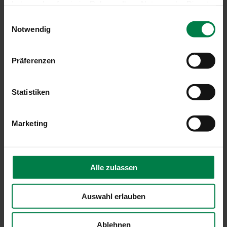
haben oder die sie im Rahmen Ihrer Nutzung der Dienste
gesammelt haben.
Einwilligungsauswahl
Notwendig
Präferenzen
Wintergarten-Markise Climara D3
Statistiken
Marketing
Alle zulassen
Auswahl erlauben
Ablehnen