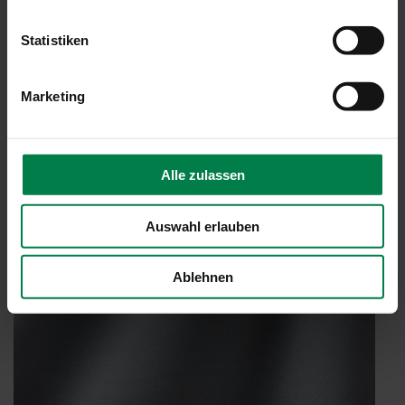
Besonders reißfest
Luft- und lichtdurchlässig
Statistiken
Guter Blendschutz
Bei dunklen Dessins gute Durchsicht
Baustoffklasse B1 (DIN 4102-1)
Marketing
Alle zulassen
Auswahl erlauben
Ablehnen