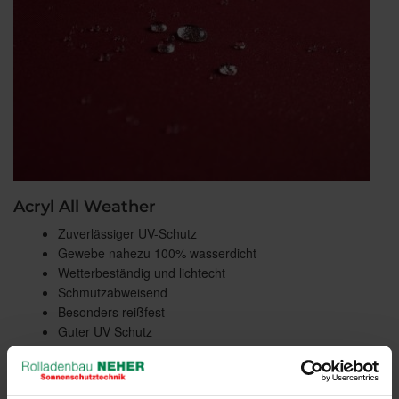
Acryl All Weather
Zuverlässiger UV-Schutz
Gewebe nahezu 100% wasserdicht
Wetterbeständig und lichtecht
Schmutzabweisend
Besonders reißfest
Guter UV Schutz