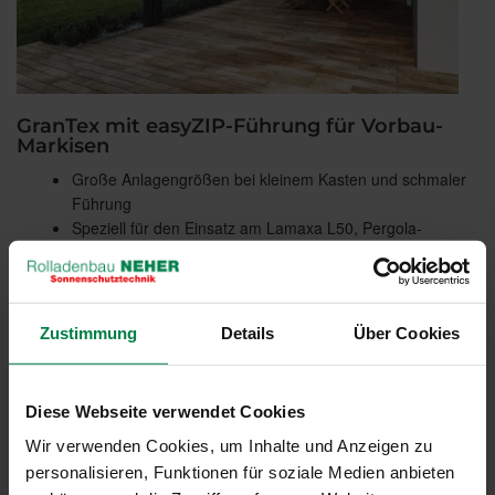
GranTex mit easyZIP-Führung für Vorbau-
Markisen
Große Anlagengrößen bei kleinem Kasten und schmaler
Führung
Speziell für den Einsatz am Lamaxa L50, Pergola-
Markisen, Wintergärten und Terrassendächer
Mit Screen- und Soltis 92-Gewebe erhältlich
Zustimmung
Details
Über Cookies
Diese Webseite verwendet Cookies
Wir verwenden Cookies, um Inhalte und Anzeigen zu
personalisieren, Funktionen für soziale Medien anbieten