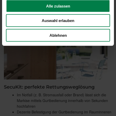
Alle zulassen
Auswahl erlauben
Ablehnen
SecuKit: perfekte Rettungsweglösung
Im Notfall (z. B. Stromausfall oder Brand) lässt sich die
Markise mittels Gurtbedienung innerhalb von Sekunden
hochfahren
Dezente Befestigung der Gurtbedienung im Rauminneren