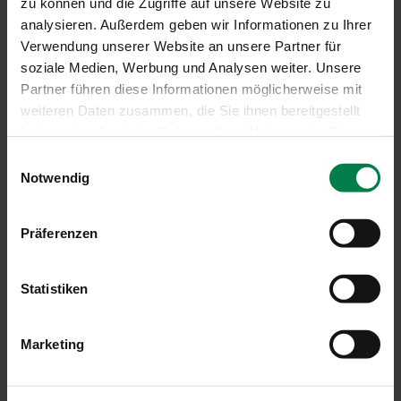
zu können und die Zugriffe auf unsere Website zu
analysieren. Außerdem geben wir Informationen zu Ihrer
Verwendung unserer Website an unsere Partner für
soziale Medien, Werbung und Analysen weiter. Unsere
Partner führen diese Informationen möglicherweise mit
weiteren Daten zusammen, die Sie ihnen bereitgestellt
haben oder die sie im Rahmen Ihrer Nutzung der Dienste
gesammelt haben.
Einwilligungsauswahl
Notwendig
Ecklösung für Vorbau-Markisen
Präferenzen
Verschattung von Ganzglasecken oder Eckbereiche
überdachter Terrassen
Keine störende Führungsschiene im Eckbereich
Statistiken
Besonders filigrane Optik
Nur mit Screen-Gewebe erhältlich
Marketing