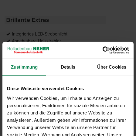
Brillante Extras
Integriertes LED-Strebenlicht
Abnehmbare Heizstrahler
Schirmständer Multicube
* gemäß Garantiebedingungen unter
Zustimmung
Details
Über Cookies
www.caravita.de/garantie
Diese Webseite verwendet Cookies
Das könnte Sie auch interessieren
Wir verwenden Cookies, um Inhalte und Anzeigen zu
personalisieren, Funktionen für soziale Medien anbieten
zu können und die Zugriffe auf unsere Website zu
analysieren. Außerdem geben wir Informationen zu Ihrer
Verwendung unserer Website an unsere Partner für
soziale Medien, Werbung und Analysen weiter. Unsere