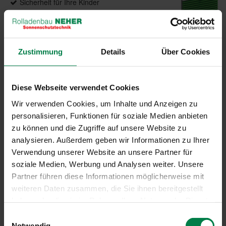
Sicherheit für Ihre Kinder
Sonderformen möglich
Wabenplissees
Zustimmung
Details
Über Cookies
Produktdetails
Diese Webseite verwendet Cookies
max. Breite: 2300 mm
Wir verwenden Cookies, um Inhalte und Anzeigen zu
max. Höhe: 4000 mm
personalisieren, Funktionen für soziale Medien anbieten
max. Fläche: 6,00 m²
zu können und die Zugriffe auf unsere Website zu
Bedienung: Kette, Schnur, Griff, Griffleiste,
analysieren. Außerdem geben wir Informationen zu Ihrer
Elektroantrieb
Verwendung unserer Website an unsere Partner für
Führung: Optional, seitlich mit Seil
soziale Medien, Werbung und Analysen weiter. Unsere
Anwendungsbereiche: Für Fenster, Dachfenster,
Partner führen diese Informationen möglicherweise mit
Türen, Bildschirmarbeitsplätze
Montage: An Wand, Decken und in der
weiteren Daten zusammen, die Sie ihnen bereitgestellt
Glasleiste sowie über Klemmträger. Auch als mit
haben oder die sie im Rahmen Ihrer Nutzung der Dienste
Klebeleiste direkt auf die Glasscheibe verfügbar.
gesammelt haben.
Einwilligungsauswahl
Notwendig