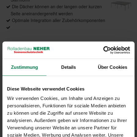
Die Dächer können an der langen oder kurzen
Seite aneinandergereiht werden
Optimale Integration aller Zubehörkomponenten
Produktdetails
Zustimmung
Details
Über Cookies
max. Breite: 27 m (6 Dächer in Reihe)
max. Ausfall: 36 m (6 Dächer in Reihe)
Lamellen: Lamellen sind drehbar
Diese Webseite verwendet Cookies
Antrieb: WMS Funkmotor
Wir verwenden Cookies, um Inhalte und Anzeigen zu
Gestellfarbe: Pulverbeschichtet gem. WAREMA
Farbwelt, Oberflächenqualität Feinstruktur
personalisieren, Funktionen für soziale Medien anbieten
Montage: Freistehend, optional Wandanbindung
zu können und die Zugriffe auf unsere Website zu
analysieren. Außerdem geben wir Informationen zu Ihrer
Verwendung unserer Website an unsere Partner für
soziale Medien, Werbung und Analysen weiter. Unsere