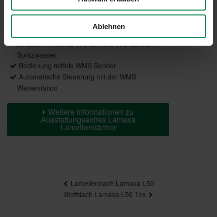
als seitlicher Sicht- und Wetterschutz
Heizstrahler
Ablehnen
Schutzprofil für einen formschönen Abschluss
zwischen Traverse und Lamelle und Schutz vor
Spritzwasser
Bedienung mittels WMS Sender
Automatische Steuerung mit der WMS
Wetterstation
Weitere Informationen zu
Ausstattungsextras Lamaxa
Lamellendächer
Beitragsnavigation
Lamellendach Lamaxa L50
Stoffdach Lamaxa L50 Tex