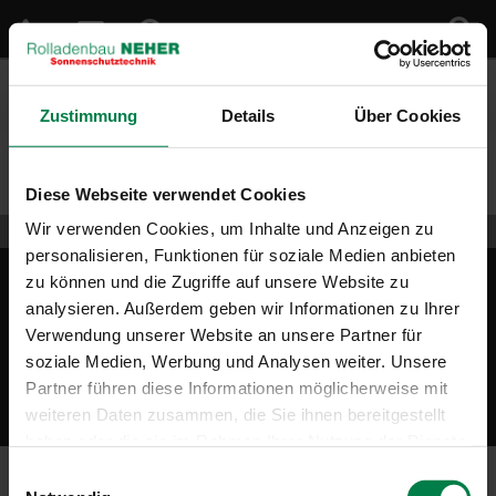
Zustimmung
Details
Über Cookies
Sie sind hier:
Home
»
Diese Webseite verwendet Cookies
Wir verwenden Cookies, um Inhalte und Anzeigen zu
personalisieren, Funktionen für soziale Medien anbieten
Impressum
Datenschutz
Sitemap
zu können und die Zugriffe auf unsere Website zu
analysieren. Außerdem geben wir Informationen zu Ihrer
Verwendung unserer Website an unsere Partner für
Rolladenbau Neher GmbH
soziale Medien, Werbung und Analysen weiter. Unsere
Isarstraße 34
Partner führen diese Informationen möglicherweise mit
83674 Gaißach bei Bad Tölz
weiteren Daten zusammen, die Sie ihnen bereitgestellt
haben oder die sie im Rahmen Ihrer Nutzung der Dienste
gesammelt haben.
Einwilligungsauswahl